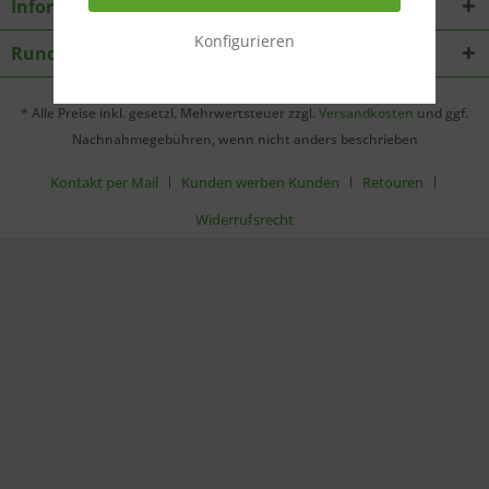
Informationen
Konfigurieren
Rundbriefe
* Alle Preise inkl. gesetzl. Mehrwertsteuer zzgl.
Versandkosten
und ggf.
Nachnahmegebühren, wenn nicht anders beschrieben
Kontakt per Mail
Kunden werben Kunden
Retouren
Widerrufsrecht