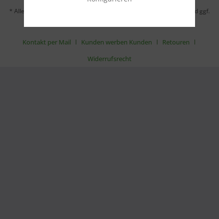
* Alle Preise inkl. gesetzl. Mehrwertsteuer zzgl.
Versandkosten
und ggf.
Nachnahmegebühren, wenn nicht anders beschrieben
Kontakt per Mail
Kunden werben Kunden
Retouren
Widerrufsrecht