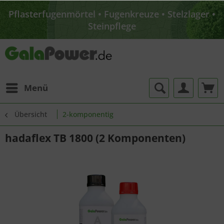
Ratingen möglich
Pflasterfugenmörtel • Fugenkreuze • Stelzlager •
Steinpflege
Sparen Sie Versandkosten: Abholung im Lager
Ratingen möglich
Pflasterfugenmörtel • Fugenkreuze • Stelzlager •
Steinpflege
Menü
Übersicht
2-komponentig
hadaflex TB 1800 (2 Komponenten)