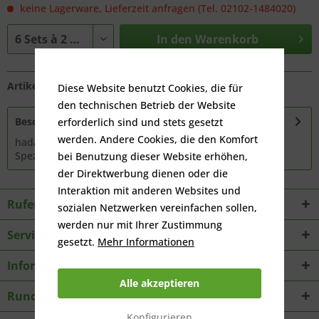
keine Lagerware, Lieferzeit anfragen (Tel. 02102-1484020)
In den
Warenkorb
Artikel-Nr.:
GP25060
Diese Website benutzt Cookies, die für
den technischen Betrieb der Website
Beschreibung
erforderlich sind und stets gesetzt
werden. Andere Cookies, die den Komfort
hadaflex TB 1800 ist ein 2-komponentiges
Spezialbindemittel für die Herstellung von...
mehr
bei Benutzung dieser Website erhöhen,
der Direktwerbung dienen oder die
Interaktion mit anderen Websites und
Rufen Sie an
sozialen Netzwerken vereinfachen sollen,
werden nur mit Ihrer Zustimmung
Service
gesetzt.
Mehr Informationen
Informationen
Alle akzeptieren
Rundbriefe
Konfigurieren